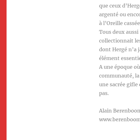
que ceux d’Hergé
argenté ou encore
à l’Oreille cassé
Tous deux aussi
collectionnait l
dont Hergé n’a j
élément essenti
A une époque où 
communauté, la c
une sacrée gifle
pas.
Alain Berenboo
www.berenboo