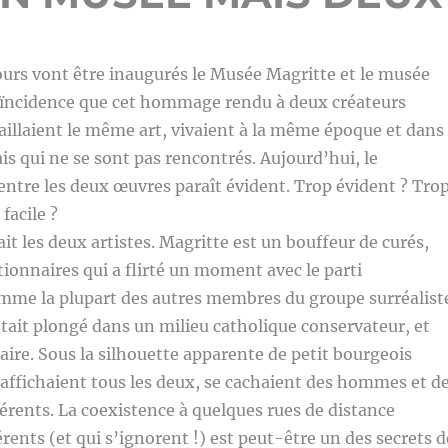
urs vont être inaugurés le Musée Magritte et le musée
oïncidence que cet hommage rendu à deux créateurs
aillaient le même art, vivaient à la même époque et dans
is qui ne se sont pas rencontrés. Aujourd’hui, le
tre les deux œuvres paraît évident. Trop évident ? Tro
facile ?
it les deux artistes. Magritte est un bouffeur de curés,
tionnaires qui a flirté un moment avec le parti
me la plupart des autres membres du groupe surréalist
tait plongé dans un milieu catholique conservateur, et
re. Sous la silhouette apparente de petit bourgeois
s affichaient tous les deux, se cachaient des hommes et d
férents. La coexistence à quelques rues de distance
férents (et qui s’ignorent !) est peut-être un des secrets d