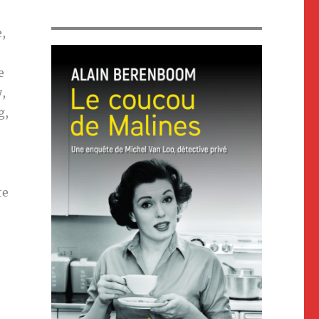
e,
e
y,
g,
te