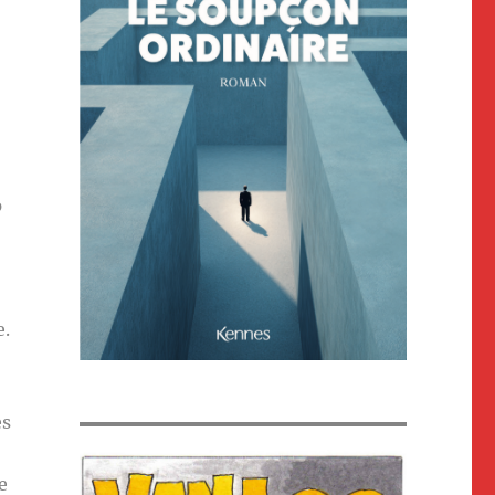
p
e.
es
e