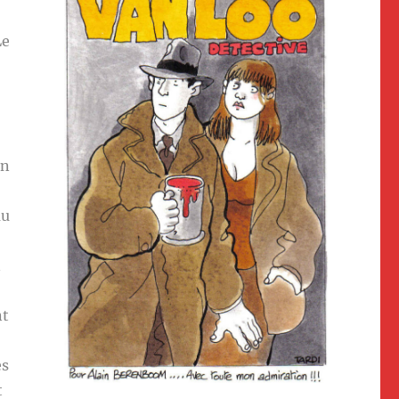
Le
un
au
n
nt
es
t