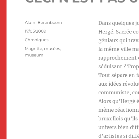
Auteur
Alain_Berenboom
Dans quelques jo
Publié
17/05/2009
Hergé. Sacrée c
le
Catégories
Chroniques
géniaux qui trav
Étiquettes
Magritte
,
musées
,
la même ville ma
museum
rapprochement en
séduisant ? Trop 
Tout sépare en fa
aux idées révolu
communiste, com
Alors qu’Hergé é
même réactionnai
bruxellois qu’il
univers bien dif
d’artistes si dif