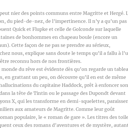
 peut nier des points communs entre Magritte et Hergé. 
ion, du pied-de-nez, de l’impertinence. Il n’y a qu’un pas
ouent Quick et Flupke et celle de Golconde sur laquelle
ntaines de bonhommes en chapeau boule (encore un
n). Cette façon de ne pas se prendre au sérieux,
hez nous, explique sans doute le temps qu’il a fallu à l’
 être reconnu hors de nos frontières.
 monde du rêve est évidente dès qu’on regarde un table
s, en grattant un peu, on découvre qu’il en est de même
hallucinations du capitaine Haddock, prêt à enfoncer so
dans la tête de Tintin ou le passage des Dupondt devant
yons X, qui les transforme en demi-squelettes, paraisse
iliers aux amateurs de Magritte. Comme leur goût
roman populaire, le « roman de gare ». Les titres des toil
quent ceux des romans d’aventures et de mystère, autan