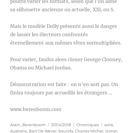
pourra varier les formats, selon que l’on aime
sa silhouette ancienne ou actuelle, XXL ou S.
Mais le modèle Dolly présente aussi le danger
de lasser les électeurs confrontés
éternellement aux mêmes têtes surmultipliées.
Pour varier, faudra alors cloner George Clooney,
Obama ou Michael Jordan.
Démonstration est faite : on n’en sort pas. On
finira toujours par accueillir les étrangers …
www.berenboom.com
Auteur
Publié
Catégories
Étiquettes
Alain_Berenboom
21/04/2018
Chroniques
asile
,
le
Australie
,
Bart De Wever
,
boulots
,
Charles Michel
,
cloner
,