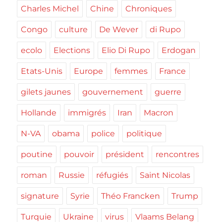
Charles Michel
Chine
Chroniques
Congo
culture
De Wever
di Rupo
ecolo
Elections
Elio Di Rupo
Erdogan
Etats-Unis
Europe
femmes
France
gilets jaunes
gouvernement
guerre
Hollande
immigrés
Iran
Macron
N-VA
obama
police
politique
poutine
pouvoir
président
rencontres
roman
Russie
réfugiés
Saint Nicolas
signature
Syrie
Théo Francken
Trump
Turquie
Ukraine
virus
Vlaams Belang