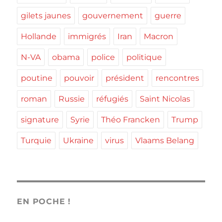
gilets jaunes
gouvernement
guerre
Hollande
immigrés
Iran
Macron
N-VA
obama
police
politique
poutine
pouvoir
président
rencontres
roman
Russie
réfugiés
Saint Nicolas
signature
Syrie
Théo Francken
Trump
Turquie
Ukraine
virus
Vlaams Belang
EN POCHE !