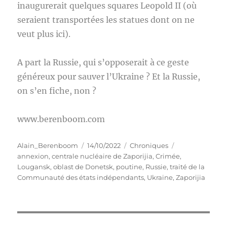
inaugurerait quelques squares Leopold II (où
seraient transportées les statues dont on ne
veut plus ici).
A part la Russie, qui s’opposerait à ce geste
généreux pour sauver l’Ukraine ? Et la Russie,
on s’en fiche, non ?
www.berenboom.com
Auteur
Publié
Catégories
Étiquettes
Alain_Berenboom
14/10/2022
Chroniques
le
annexion
,
centrale nucléaire de Zaporijia
,
Crimée
,
Lougansk
,
oblast de Donetsk
,
poutine
,
Russie
,
traité de la
Communauté des états indépendants
,
Ukraine
,
Zaporijia