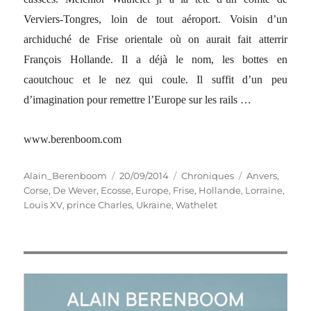
Verviers-Tongres, loin de tout aéroport. Voisin d’un
archiduché de Frise orientale où on aurait fait atterrir
François Hollande. Il a déjà le nom, les bottes en
caoutchouc et le nez qui coule. Il suffit d’un peu
d’imagination pour remettre l’Europe sur les rails …
www.berenboom.com
Auteur
Publié
Catégories
Étiquettes
Alain_Berenboom
20/09/2014
Chroniques
Anvers
,
le
Corse
,
De Wever
,
Ecosse
,
Europe
,
Frise
,
Hollande
,
Lorraine
,
Louis XV
,
prince Charles
,
Ukraine
,
Wathelet