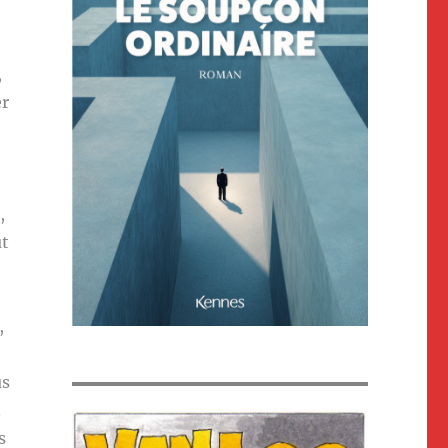
,
er
,
ut
,
us
.
s