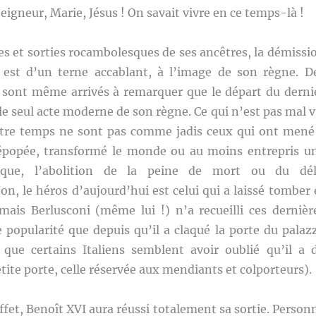
Seigneur, Marie, Jésus ! On savait vivre en ce temps-là !
es et sorties rocambolesques de ses ancêtres, la démissi
est d’un terne accablant, à l’image de son règne. D
 sont même arrivés à remarquer que le départ du derni
 le seul acte moderne de son règne. Ce qui n’est pas mal v
tre temps ne sont pas comme jadis ceux qui ont mené
épopée, transformé le monde ou au moins entrepris u
rique, l’abolition de la peine de mort ou du dél
n, le héros d’aujourd’hui est celui qui a laissé tomber 
amais Berlusconi (même lui !) n’a recueilli ces dernièr
 popularité que depuis qu’il a claqué la porte du palaz
 que certains Italiens semblent avoir oublié qu’il a 
etite porte, celle réservée aux mendiants et colporteurs).
effet, Benoît XVI aura réussi totalement sa sortie. Person