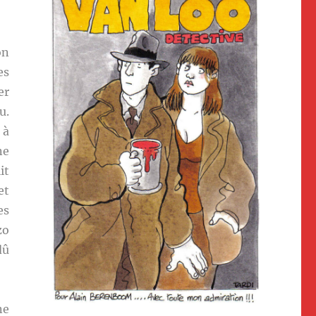
on
es
er
u.
 à
ne
it
et
es
zo
dû
ne