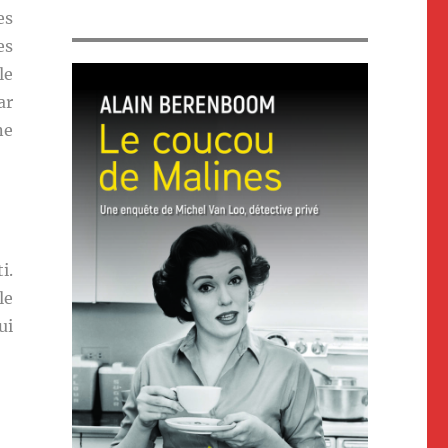
es
es
le
ar
ne
i.
le
ui