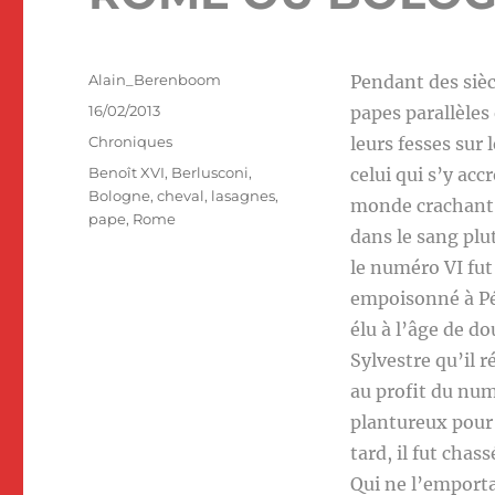
Auteur
Alain_Berenboom
Pendant des sièc
Publié
16/02/2013
papes parallèles
le
Catégories
Chroniques
leurs fesses sur
Étiquettes
Benoît XVI
,
Berlusconi
,
celui qui s’y acc
Bologne
,
cheval
,
lasagnes
,
monde crachant 
pape
,
Rome
dans le sang plu
le numéro VI fut
empoisonné à Pér
élu à l’âge de d
Sylvestre qu’il 
au profit du num
plantureux pour 
tard, il fut chas
Qui ne l’emporta