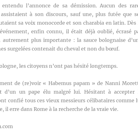
 entendu l’annonce de sa démission. Aucun des rar
 assistaient à son discours, sauf une, plus futée que s
utaient sa voix monocorde et son charabia en latin. Dès 
événement, enfin connu, il était déjà oublié, écrasé p
 autrement plus importante : la sauce bolognaise d’u
nes surgelées contenait du cheval et non du bœuf.
logne, les citoyens n’ont pas hésité longtemps.
oment de (re)voir « Habemus papam » de Nanni Morett
t d’un un pape élu malgré lui. Hésitant à accepter 
nt confié tous ces vieux messieurs célibataires comme l
 il erre dans Rome à la recherche de la vraie vie.
m.com