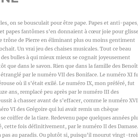
les, on se bousculait pour être pape. Papes et anti-papes
 et papes fantômes s’en donnaient à cœur joie pour gliss
 le trône de Pierre en éliminant plus ou moins gentiment
rochait. Un vrai jeu des chaises musicales. Tout ce beau
des bulles à qui mieux mieux se cognait joyeusement
tôt que dans le savon. Rien que dans la famille des Benoît
 étranglé par le numéro VII des Boniface. Le numéro XI f
ouse où il s’était exilé. Le numéro IX, mon préféré, fut
ouze ans, remplacé peu après par le numéro III des
réussit à chasser avant de s’effacer, comme le numéro XVI
éro VI des Grégoire qui lui avait remis un chèque
se coiffer de la tiare. Redevenu pape quelques années pl
sé, cette fois définitivement, par le numéro II des Damase
 pas au paradis. Ou plutôt si, puisqu’il mourut vingt-troi