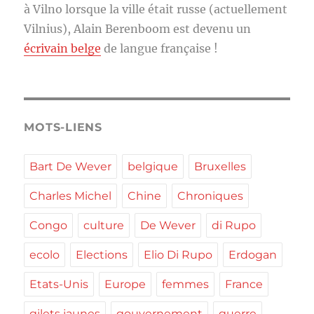
à Vilno lorsque la ville était russe (actuellement
Vilnius), Alain Berenboom est devenu un
écrivain belge
de langue française !
MOTS-LIENS
Bart De Wever
belgique
Bruxelles
Charles Michel
Chine
Chroniques
Congo
culture
De Wever
di Rupo
ecolo
Elections
Elio Di Rupo
Erdogan
Etats-Unis
Europe
femmes
France
gilets jaunes
gouvernement
guerre