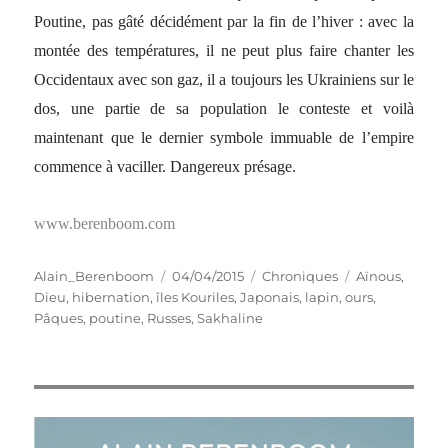
Poutine, pas gâté décidément par la fin de l’hiver : avec la
montée des températures, il ne peut plus faire chanter les
Occidentaux avec son gaz, il a toujours les Ukrainiens sur le
dos, une partie de sa population le conteste et voilà
maintenant que le dernier symbole immuable de l’empire
commence à vaciller. Dangereux présage.
www.berenboom.com
Auteur
Publié
Catégories
Étiquettes
Alain_Berenboom
04/04/2015
Chroniques
Aïnous
,
le
Dieu
,
hibernation
,
îles Kouriles
,
Japonais
,
lapin
,
ours
,
Pâques
,
poutine
,
Russes
,
Sakhaline