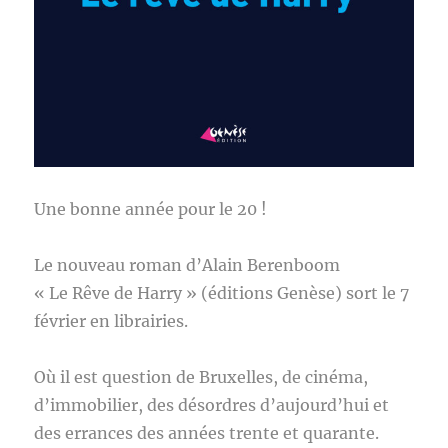
Une bonne année pour le 20 !
Le nouveau roman d’Alain Berenboom
« Le Rêve de Harry » (éditions Genèse) sort le 7
février en librairies.
Où il est question de Bruxelles, de cinéma,
d’immobilier, des désordres d’aujourd’hui et
des errances des années trente et quarante.