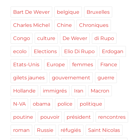
Bart De Wever
belgique
Bruxelles
Charles Michel
Chine
Chroniques
Congo
culture
De Wever
di Rupo
ecolo
Elections
Elio Di Rupo
Erdogan
Etats-Unis
Europe
femmes
France
gilets jaunes
gouvernement
guerre
Hollande
immigrés
Iran
Macron
N-VA
obama
police
politique
poutine
pouvoir
président
rencontres
roman
Russie
réfugiés
Saint Nicolas