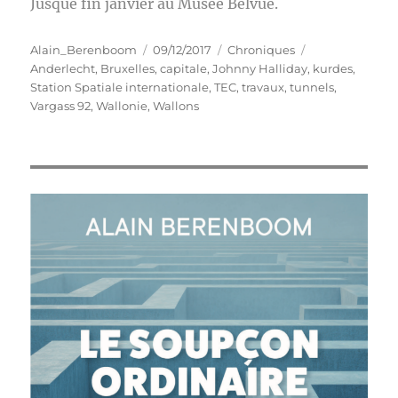
Jusque fin janvier au Musée Belvue.
Auteur
Publié
Catégories
Étiquettes
Alain_Berenboom
09/12/2017
Chroniques
le
Anderlecht
,
Bruxelles
,
capitale
,
Johnny Halliday
,
kurdes
,
Station Spatiale internationale
,
TEC
,
travaux
,
tunnels
,
Vargass 92
,
Wallonie
,
Wallons