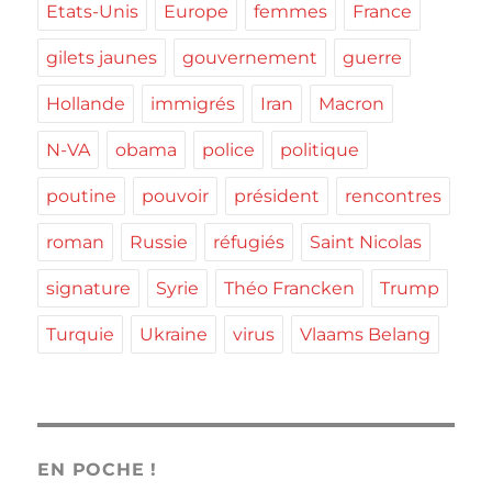
Etats-Unis
Europe
femmes
France
gilets jaunes
gouvernement
guerre
Hollande
immigrés
Iran
Macron
N-VA
obama
police
politique
poutine
pouvoir
président
rencontres
roman
Russie
réfugiés
Saint Nicolas
signature
Syrie
Théo Francken
Trump
Turquie
Ukraine
virus
Vlaams Belang
EN POCHE !