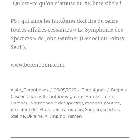
Qu’est-ce qu’on s’amuse au XXIème siècle !
PS : qui aime les fantômes doit lire ou relire
toutes affaires cessantes « La Symphonie des
Spectres » de John Gardner (Denoël ou Points
Seuil).
www.berenboom.com
Auteur
Publié
Catégories
Étiquettes
Alain_Berenboom
06/05/2023
Chroniques
Brejnev
,
le
Casper
,
Charles III
,
fantômes
,
guerre
,
Hamlet
,
John
Gardner
,
la symphonie des spectres
,
mangas
,
poutine
,
président des Etats-Unis
,
samouraïs
,
Soudan
,
spectres
,
Staline
,
Ukraine
,
Xi Jinping
,
Yemen