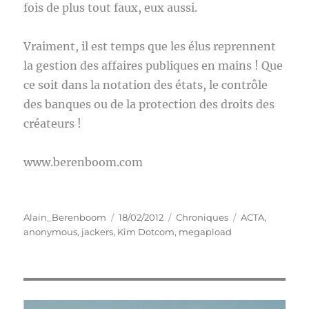
fois de plus tout faux, eux aussi.
Vraiment, il est temps que les élus reprennent
la gestion des affaires publiques en mains ! Que
ce soit dans la notation des états, le contrôle
des banques ou de la protection des droits des
créateurs !
www.berenboom.com
Auteur
Publié
Catégories
Étiquettes
Alain_Berenboom
18/02/2012
Chroniques
ACTA
,
le
anonymous
,
jackers
,
Kim Dotcom
,
megapload