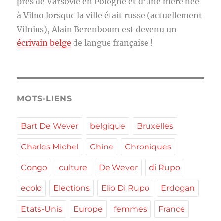
près de Varsovie en Pologne et d’une mère née
à Vilno lorsque la ville était russe (actuellement
Vilnius), Alain Berenboom est devenu un
écrivain belge
de langue française !
MOTS-LIENS
Bart De Wever
belgique
Bruxelles
Charles Michel
Chine
Chroniques
Congo
culture
De Wever
di Rupo
ecolo
Elections
Elio Di Rupo
Erdogan
Etats-Unis
Europe
femmes
France