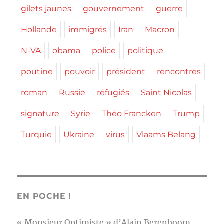
gilets jaunes
gouvernement
guerre
Hollande
immigrés
Iran
Macron
N-VA
obama
police
politique
poutine
pouvoir
président
rencontres
roman
Russie
réfugiés
Saint Nicolas
signature
Syrie
Théo Francken
Trump
Turquie
Ukraine
virus
Vlaams Belang
EN POCHE !
« Monsieur Optimiste » d’Alain Berenboom,