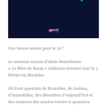
Une bonne année pour le 20 !
Le nouveau roman d’Alain Berenboom
« Le Rêve de Harry » (éditions Genèse) sort le 7
février en librairies.
Où il est question de Bruxelles, de cinéma,
d’immobilier, des désordres d’aujourd’hui et
des errances des années trente et quarante.