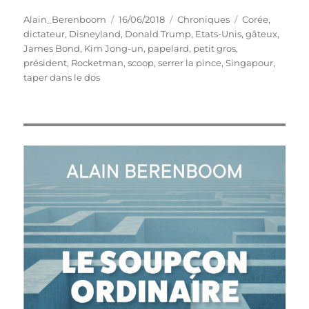
Auteur
Publié
Catégories
Étiquettes
Alain_Berenboom
16/06/2018
Chroniques
Corée
,
le
dictateur
,
Disneyland
,
Donald Trump
,
Etats-Unis
,
gâteux
,
James Bond
,
Kim Jong-un
,
papelard
,
petit gros
,
président
,
Rocketman
,
scoop
,
serrer la pince
,
Singapour
,
taper dans le dos