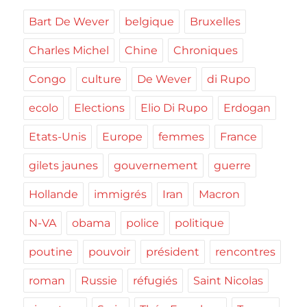
Bart De Wever
belgique
Bruxelles
Charles Michel
Chine
Chroniques
Congo
culture
De Wever
di Rupo
ecolo
Elections
Elio Di Rupo
Erdogan
Etats-Unis
Europe
femmes
France
gilets jaunes
gouvernement
guerre
Hollande
immigrés
Iran
Macron
N-VA
obama
police
politique
poutine
pouvoir
président
rencontres
roman
Russie
réfugiés
Saint Nicolas