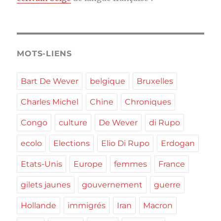
MOTS-LIENS
Bart De Wever
belgique
Bruxelles
Charles Michel
Chine
Chroniques
Congo
culture
De Wever
di Rupo
ecolo
Elections
Elio Di Rupo
Erdogan
Etats-Unis
Europe
femmes
France
gilets jaunes
gouvernement
guerre
Hollande
immigrés
Iran
Macron