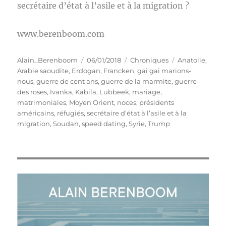
secrétaire d’état à l’asile et à la migration ?
www.berenboom.com
Auteur
Publié
Catégories
Étiquettes
Alain_Berenboom
06/01/2018
Chroniques
Anatolie
,
le
Arabie saoudite
,
Erdogan
,
Francken
,
gai gai marions-
nous
,
guerre de cent ans
,
guerre de la marmite
,
guerre
des roses
,
Ivanka
,
Kabila
,
Lubbeek
,
mariage
,
matrimoniales
,
Moyen Orient
,
noces
,
présidents
américains
,
réfugiés
,
secrétaire d’état à l’asile et à la
migration
,
Soudan
,
speed dating
,
Syrie
,
Trump