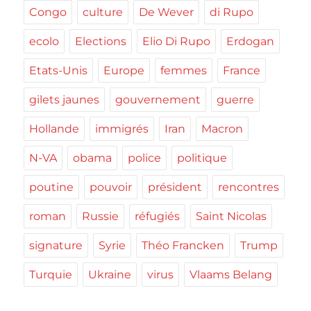
Congo
culture
De Wever
di Rupo
ecolo
Elections
Elio Di Rupo
Erdogan
Etats-Unis
Europe
femmes
France
gilets jaunes
gouvernement
guerre
Hollande
immigrés
Iran
Macron
N-VA
obama
police
politique
poutine
pouvoir
président
rencontres
roman
Russie
réfugiés
Saint Nicolas
signature
Syrie
Théo Francken
Trump
Turquie
Ukraine
virus
Vlaams Belang