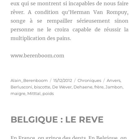
eux qui se montrent si incapables de nous faire
rêver. A condition qu’Herman Van Rompuy,
songe à se rempailler sérieusement sinon
personne ne le croira capable de réussir la
multiplication des pains.
www.berenboom.com
Auteur
Publié
Catégories
Étiquettes
Alain_Berenboom
15/12/2012
Chroniques
Anvers
,
le
Berlusconi
,
biscotte
,
De Wever
,
Dehaene
,
frère
,
Jambon
,
maigre
,
Mitttal
,
poids
BELGIQUE : LE REVE
En France, on grince des dents. En Belgique, on