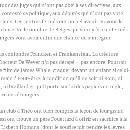
 tour des juges qui n’ont pas obéi à ses directives, aux
 contesté sa politique, aux députés qui n’ont pas voté
ctions. Les centres fermés ont un bel avenir. Voyons le
la chose. Vu le nombre de Belges qui vont y être enfermés
rangers vont avoir enfin une chance de s’intégrer.
as confondre Francken et Frankenstein. La créature
 Docteur De Wever n’a pas dérapé – pas encore. Pourrait-
e film de James Whale, craquer devant un enfant si celui
a main ? Peut-être, à condition qu’il ne soit ni Rom, ni
 ni braillard et qu’il porte sur lui des papiers en règle,
lice des étrangers.
n club à Théo ont bien compris la leçon de leur grand
i ont trouvé un père Fouettard à offrir en sacrifice à la
e Lisbeth Homans (dont le sourire fait pendre les lèvres