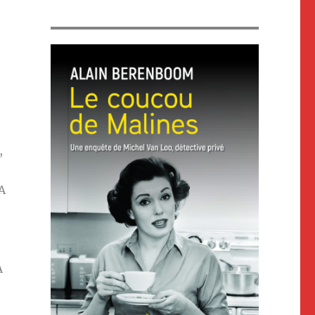
,
A
A