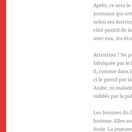
Après, ce sera le
journaux qui ont
selon ses instru
côté positif de 
avec eux, les ét
Attention ! Ne p
fabriquée par le
il, comme dans l
ci le prend par l
Arabe, ni malade,
validés par la po
Les femmes du fa
homme. Elles auss
foule. La joyeus