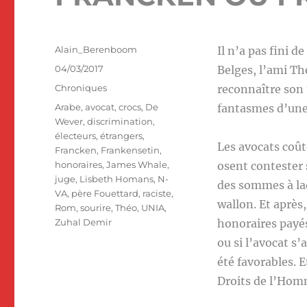
Auteur
Alain_Berenboom
Il n’a pas fini d
Publié
04/03/2017
Belges, l’ami Th
le
Catégories
Chroniques
reconnaître son 
Étiquettes
Arabe
,
avocat
,
crocs
,
De
fantasmes d’une 
Wever
,
discrimination
,
électeurs
,
étrangers
,
Les avocats coûte
Francken
,
Frankensetin
,
honoraires
,
James Whale
,
osent contester 
juge
,
Lisbeth Homans
,
N-
des sommes à laq
VA
,
père Fouettard
,
raciste
,
wallon. Et après,
Rom
,
sourire
,
Théo
,
UNIA
,
Zuhal Demir
honoraires payés 
ou si l’avocat s’
été favorables. E
Droits de l’Ho