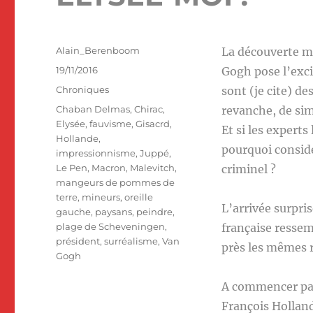
Auteur
Alain_Berenboom
La découverte mi
Publié
19/11/2016
Gogh pose l’exci
le
Catégories
Chroniques
sont (je cite) d
Étiquettes
Chaban Delmas
,
Chirac
,
revanche, de sim
Elysée
,
fauvisme
,
Gisacrd
,
Et si les expert
Hollande
,
pourquoi consid
impressionnisme
,
Juppé
,
Le Pen
,
Macron
,
Malevitch
,
criminel ?
mangeurs de pommes de
terre
,
mineurs
,
oreille
L’arrivée surpr
gauche
,
paysans
,
peindre
,
plage de Scheveningen
,
française ressem
président
,
surréalisme
,
Van
près les mêmes 
Gogh
A commencer par 
François Hollan