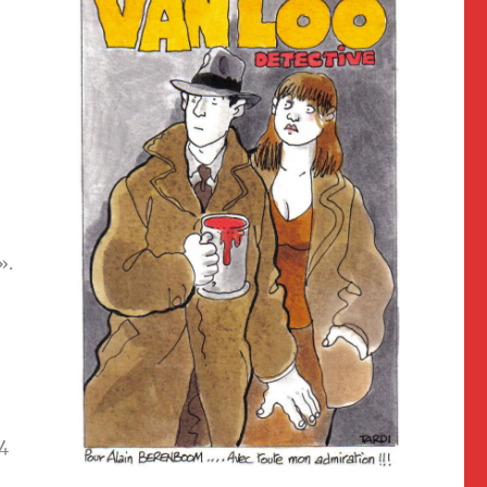
».
74