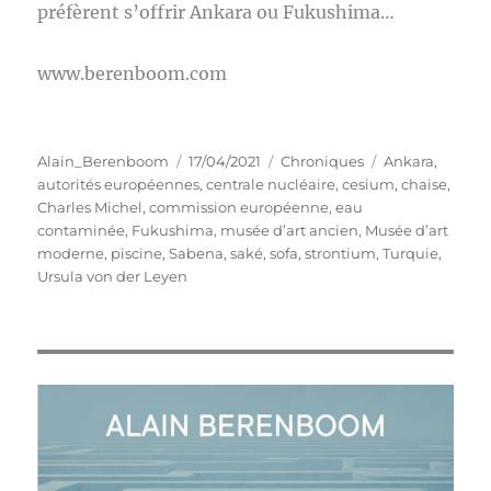
préfèrent s’offrir Ankara ou Fukushima…
www.berenboom.com
Auteur
Publié
Catégories
Étiquettes
Alain_Berenboom
17/04/2021
Chroniques
Ankara
,
le
autorités européennes
,
centrale nucléaire
,
cesium
,
chaise
,
Charles Michel
,
commission européenne
,
eau
contaminée
,
Fukushima
,
musée d’art ancien
,
Musée d’art
moderne
,
piscine
,
Sabena
,
saké
,
sofa
,
strontium
,
Turquie
,
Ursula von der Leyen