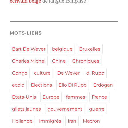
écrivain belge
de langue française !
MOTS-LIENS
Bart De Wever
belgique
Bruxelles
Charles Michel
Chine
Chroniques
Congo
culture
De Wever
di Rupo
ecolo
Elections
Elio Di Rupo
Erdogan
Etats-Unis
Europe
femmes
France
gilets jaunes
gouvernement
guerre
Hollande
immigrés
Iran
Macron