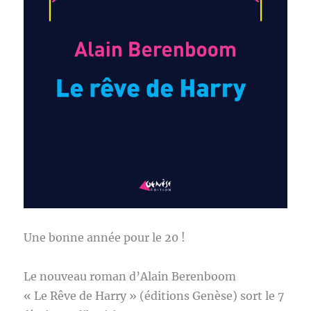
Une bonne année pour le 20 !
Le nouveau roman d’Alain Berenboom
« Le Rêve de Harry » (éditions Genèse) sort le 7