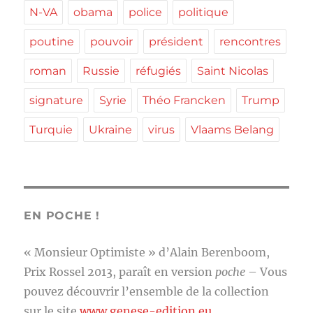
N-VA
obama
police
politique
poutine
pouvoir
président
rencontres
roman
Russie
réfugiés
Saint Nicolas
signature
Syrie
Théo Francken
Trump
Turquie
Ukraine
virus
Vlaams Belang
EN POCHE !
« Monsieur Optimiste » d’Alain Berenboom,
Prix Rossel 2013, paraît en version
poche
– Vous
pouvez découvrir l’ensemble de la collection
sur le site
www.genese-edition.eu