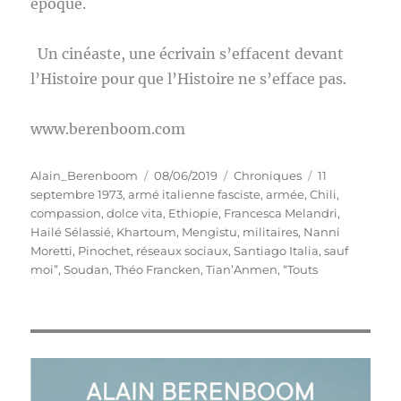
époque.
Un cinéaste, une écrivain s’effacent devant
l’Histoire pour que l’Histoire ne s’efface pas.
www.berenboom.com
Auteur
Publié
Catégories
Étiquettes
Alain_Berenboom
08/06/2019
Chroniques
11
le
septembre 1973
,
armé italienne fasciste
,
armée
,
Chili
,
compassion
,
dolce vita
,
Ethiopie
,
Francesca Melandri
,
Hailé Sélassié
,
Khartoum
,
Mengistu
,
militaires
,
Nanni
Moretti
,
Pinochet
,
réseaux sociaux
,
Santiago Italia
,
sauf
moi”
,
Soudan
,
Théo Francken
,
Tian’Anmen
,
“Touts