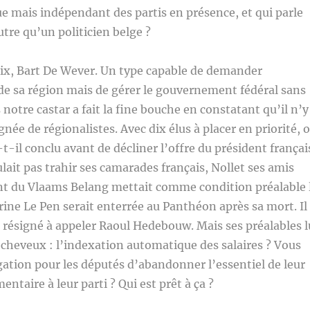
que mais indépendant des partis en présence, et qui parle
utre qu’un politicien belge ?
ix, Bart De Wever. Un type capable de demander
e sa région mais de gérer le gouvernement fédéral sans
notre castar a fait la fine bouche en constatant qu’il n’y
née de régionalistes. Avec dix élus à placer en priorité, 
-t-il conclu avant de décliner l’offre du président françai
ait pas trahir ses camarades français, Nollet ses amis
ent du Vlaams Belang mettait comme condition préalable 
ine Le Pen serait enterrée au Panthéon après sa mort. Il
 résigné à appeler Raoul Hedebouw. Mais ses préalables l
es cheveux : l’indexation automatique des salaires ? Vous
igation pour les députés d’abandonner l’essentiel de leur
entaire à leur parti ? Qui est prêt à ça ?