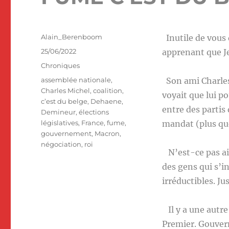
Auteur
Alain_Berenboom
Inutile de vous
Publié
25/06/2022
apprenant que J
le
Catégories
Chroniques
Étiquettes
assemblée nationale
,
Son ami Charles 
Charles Michel
,
coalition
,
voyait que lui po
c’est du belge
,
Dehaene
,
entre des partis
Demineur
,
élections
législatives
,
France
,
fume
,
mandat (plus qu
gouvernement
,
Macron
,
négociation
,
roi
N’est-ce pas ain
des gens qui s’i
irréductibles. J
Il y a une autre
Premier. Gouvern