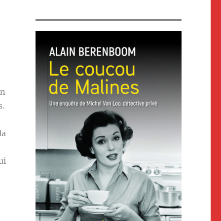
on
s.
la
ui