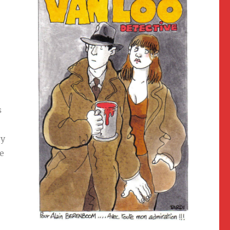
s
 y
le