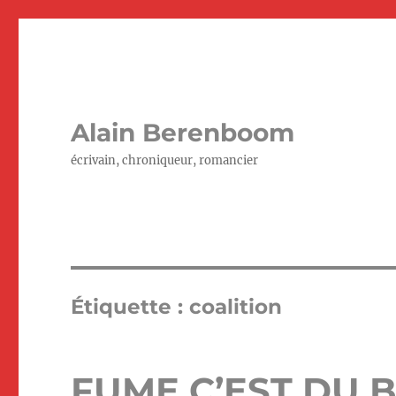
Alain Berenboom
écrivain, chroniqueur, romancier
Étiquette :
coalition
FUME C’EST DU B