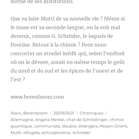
stérile de ses institutions.
Que va faire Mutti de sa nouvelle vie ? Même si
le russe est sa seconde langue, on la voit mal
devenir, comme G. Schröder, le laquais de
Poutine. Retour à la chimie ? Pour nous
concocter un strudel inédit qui, selon l’endroit
où on le dévore, aurait en même temps le goût
du nord et du sud et les épices de l’ouest et de
l’est ?
www.berenboom.com
Auteur
Publié
Catégories
Étiquettes
Alain_Berenboom
25/09/2021
Chroniques
le
Allemagne
,
Angela Merkel
,
chat de Schrödinger
,
chimie
quantique
,
communiste
,
double
,
étrangers
,
Moyen Orient
,
Mutti
,
réfugiés
,
schizophrénie
,
Schröder