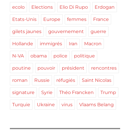
ecolo
Elections
Elio Di Rupo
Erdogan
Etats-Unis
Europe
femmes
France
gilets jaunes
gouvernement
guerre
Hollande
immigrés
Iran
Macron
N-VA
obama
police
politique
poutine
pouvoir
président
rencontres
roman
Russie
réfugiés
Saint Nicolas
signature
Syrie
Théo Francken
Trump
Turquie
Ukraine
virus
Vlaams Belang