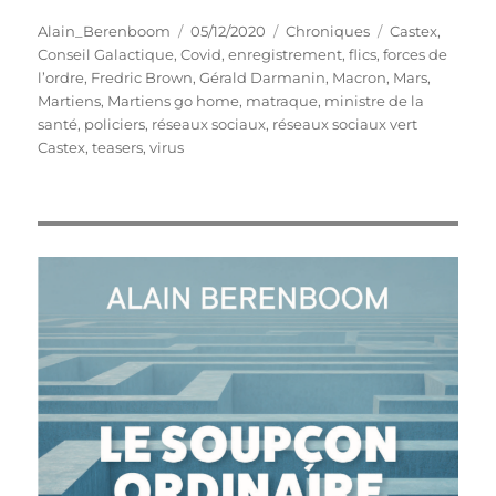
Auteur
Publié
Catégories
Étiquettes
Alain_Berenboom
05/12/2020
Chroniques
Castex
,
le
Conseil Galactique
,
Covid
,
enregistrement
,
flics
,
forces de
l’ordre
,
Fredric Brown
,
Gérald Darmanin
,
Macron
,
Mars
,
Martiens
,
Martiens go home
,
matraque
,
ministre de la
santé
,
policiers
,
réseaux sociaux
,
réseaux sociaux vert
Castex
,
teasers
,
virus