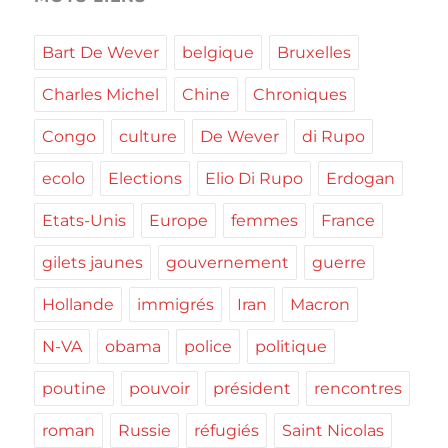
Bart De Wever
belgique
Bruxelles
Charles Michel
Chine
Chroniques
Congo
culture
De Wever
di Rupo
ecolo
Elections
Elio Di Rupo
Erdogan
Etats-Unis
Europe
femmes
France
gilets jaunes
gouvernement
guerre
Hollande
immigrés
Iran
Macron
N-VA
obama
police
politique
poutine
pouvoir
président
rencontres
roman
Russie
réfugiés
Saint Nicolas