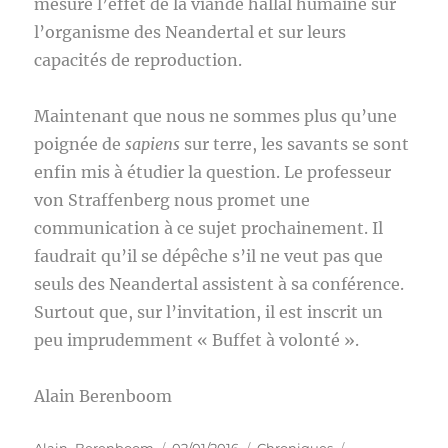
mesuré l’effet de la viande hallal humaine sur
l’organisme des Neandertal et sur leurs
capacités de reproduction.
Maintenant que nous ne sommes plus qu’une
poignée de
sapiens
sur terre, les savants se sont
enfin mis à étudier la question. Le professeur
von Straffenberg nous promet une
communication à ce sujet prochainement. Il
faudrait qu’il se dépêche s’il ne veut pas que
seuls des Neandertal assistent à sa conférence.
Surtout que, sur l’invitation, il est inscrit un
peu imprudemment « Buffet à volonté ».
Alain Berenboom
Auteur
Publié
Catégories
Étiquettes