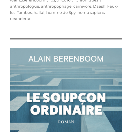
Alain_Berenboom
02/01/2016
Chroniques
le
anthropologue
,
anthropophage
,
carnivore
,
Daesh
,
Faux-
les-Tombes
,
hallal
,
homme de Spy
,
homo sapiens
,
neandertal