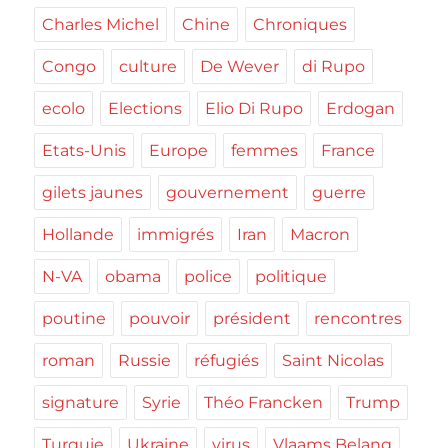
Charles Michel
Chine
Chroniques
Congo
culture
De Wever
di Rupo
ecolo
Elections
Elio Di Rupo
Erdogan
Etats-Unis
Europe
femmes
France
gilets jaunes
gouvernement
guerre
Hollande
immigrés
Iran
Macron
N-VA
obama
police
politique
poutine
pouvoir
président
rencontres
roman
Russie
réfugiés
Saint Nicolas
signature
Syrie
Théo Francken
Trump
Turquie
Ukraine
virus
Vlaams Belang