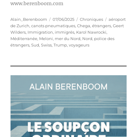
www.berenboom.com
Auteur
Publié
Catégories
Étiquettes
Alain_Berenboom
07/06/2025
Chroniques
aéroport
le
de Zurich
,
canots pneumatiques
,
Chega
,
étrangers
,
Geert
Wilders
,
Immigration
,
immigrés
,
Karol Nawrocki
,
Méditerranée
,
Meloni
,
mer du Nord
,
Nord
,
police des
étrangers
,
Sud
,
Swiss
,
Trump
,
voyageurs