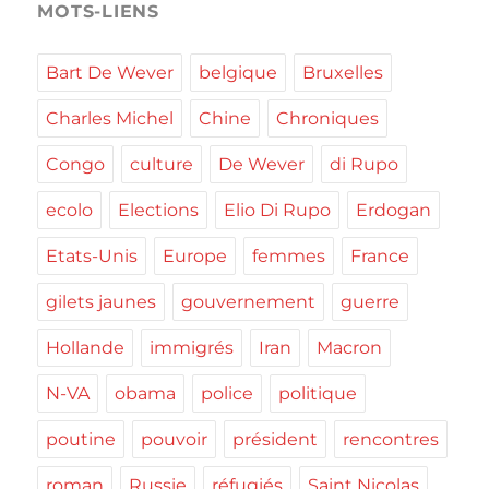
MOTS-LIENS
Bart De Wever
belgique
Bruxelles
Charles Michel
Chine
Chroniques
Congo
culture
De Wever
di Rupo
ecolo
Elections
Elio Di Rupo
Erdogan
Etats-Unis
Europe
femmes
France
gilets jaunes
gouvernement
guerre
Hollande
immigrés
Iran
Macron
N-VA
obama
police
politique
poutine
pouvoir
président
rencontres
roman
Russie
réfugiés
Saint Nicolas