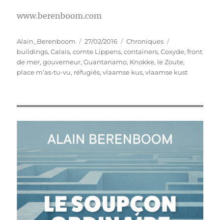
www.berenboom.com
Auteur
Publié
Catégories
Étiquettes
Alain_Berenboom
27/02/2016
Chroniques
le
buildings
,
Calais
,
comte Lippens
,
containers
,
Coxyde
,
front
de mer
,
gouverneur
,
Guantanamo
,
Knokke
,
le Zoute
,
place m’as-tu-vu
,
réfugiés
,
vlaamse kus
,
vlaamse kust