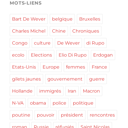
MOTS-LIENS
Bart De Wever
belgique
Bruxelles
Charles Michel
Chine
Chroniques
Congo
culture
De Wever
di Rupo
ecolo
Elections
Elio Di Rupo
Erdogan
Etats-Unis
Europe
femmes
France
gilets jaunes
gouvernement
guerre
Hollande
immigrés
Iran
Macron
N-VA
obama
police
politique
poutine
pouvoir
président
rencontres
roman
Russie
réfugiés
Saint Nicolas