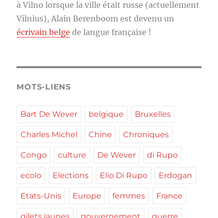
à Vilno lorsque la ville était russe (actuellement
Vilnius), Alain Berenboom est devenu un
écrivain belge
de langue française !
MOTS-LIENS
Bart De Wever
belgique
Bruxelles
Charles Michel
Chine
Chroniques
Congo
culture
De Wever
di Rupo
ecolo
Elections
Elio Di Rupo
Erdogan
Etats-Unis
Europe
femmes
France
gilets jaunes
gouvernement
guerre