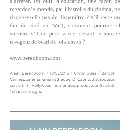
s’arrêter. Un outil d’éducation, une façon de
regarder le monde, par l’histoire du cinéma, ne
risque-t-elle pas de disparaître ? S’il reste un
fan de ciné en 2063, comment pourra-t-il
survivre s’il ne peut vibrer devant le sourire
ravageur de Scarlett Johansson ?
www.berenboom.com
Auteur
Publié
Catégories
Étiquettes
Alain_Berenboom
18/05/2013
Chroniques
Bardot
,
le
Cannes
,
cinema
,
cinémathèque
,
Di Caprio
,
distributeur
,
écran
,
film
,
Hollywood
,
numérique
,
producteur
,
Scarlett
Johansson
,
signal