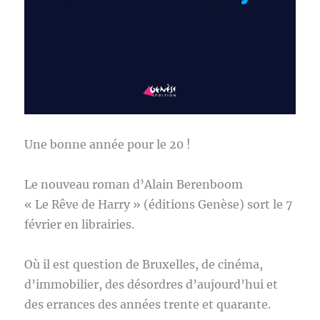
Une bonne année pour le 20 !
Le nouveau roman d’Alain Berenboom
« Le Rêve de Harry » (éditions Genèse) sort le 7
février en librairies.
Où il est question de Bruxelles, de cinéma,
d’immobilier, des désordres d’aujourd’hui et
des errances des années trente et quarante.