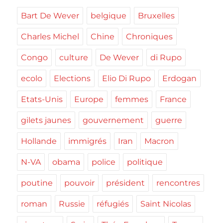
Bart De Wever
belgique
Bruxelles
Charles Michel
Chine
Chroniques
Congo
culture
De Wever
di Rupo
ecolo
Elections
Elio Di Rupo
Erdogan
Etats-Unis
Europe
femmes
France
gilets jaunes
gouvernement
guerre
Hollande
immigrés
Iran
Macron
N-VA
obama
police
politique
poutine
pouvoir
président
rencontres
roman
Russie
réfugiés
Saint Nicolas