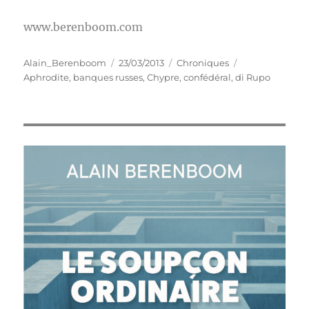
www.berenboom.com
Auteur
Publié
Catégories
Étiquettes
Alain_Berenboom
23/03/2013
Chroniques
le
Aphrodite
,
banques russes
,
Chypre
,
confédéral
,
di Rupo