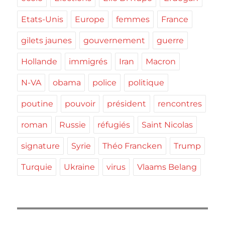
Etats-Unis
Europe
femmes
France
gilets jaunes
gouvernement
guerre
Hollande
immigrés
Iran
Macron
N-VA
obama
police
politique
poutine
pouvoir
président
rencontres
roman
Russie
réfugiés
Saint Nicolas
signature
Syrie
Théo Francken
Trump
Turquie
Ukraine
virus
Vlaams Belang