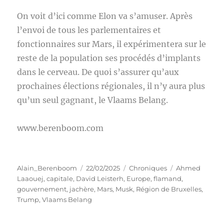
On voit d’ici comme Elon va s’amuser. Après
l’envoi de tous les parlementaires et
fonctionnaires sur Mars, il expérimentera sur le
reste de la population ses procédés d’implants
dans le cerveau. De quoi s’assurer qu’aux
prochaines élections régionales, il n’y aura plus
qu’un seul gagnant, le Vlaams Belang.
www.berenboom.com
Auteur
Publié
Catégories
Étiquettes
Alain_Berenboom
22/02/2025
Chroniques
Ahmed
le
Laaouej
,
capitale
,
David Leisterh
,
Europe
,
flamand
,
gouvernement
,
jachère
,
Mars
,
Musk
,
Région de Bruxelles
,
Trump
,
Vlaams Belang