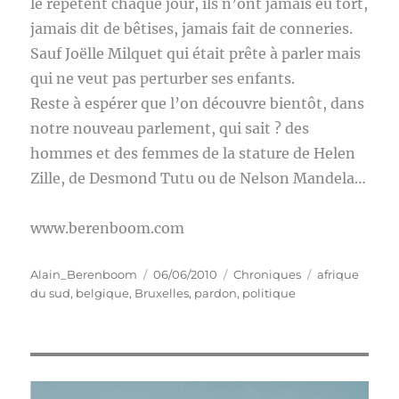
le répètent chaque jour, ils n’ont jamais eu tort,
jamais dit de bêtises, jamais fait de conneries.
Sauf Joëlle Milquet qui était prête à parler mais
qui ne veut pas perturber ses enfants.
Reste à espérer que l’on découvre bientôt, dans
notre nouveau parlement, qui sait ? des
hommes et des femmes de la stature de Helen
Zille, de Desmond Tutu ou de Nelson Mandela…
www.berenboom.com
Auteur
Publié
Catégories
Étiquettes
Alain_Berenboom
06/06/2010
Chroniques
afrique
le
du sud
,
belgique
,
Bruxelles
,
pardon
,
politique