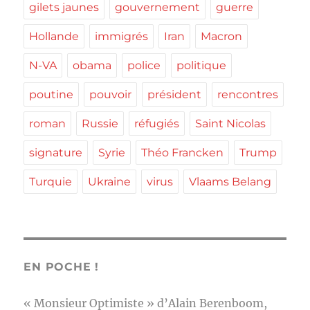
gilets jaunes
gouvernement
guerre
Hollande
immigrés
Iran
Macron
N-VA
obama
police
politique
poutine
pouvoir
président
rencontres
roman
Russie
réfugiés
Saint Nicolas
signature
Syrie
Théo Francken
Trump
Turquie
Ukraine
virus
Vlaams Belang
EN POCHE !
« Monsieur Optimiste » d’Alain Berenboom,