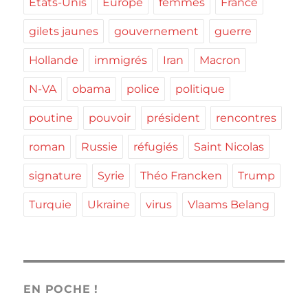
Etats-Unis
Europe
femmes
France
gilets jaunes
gouvernement
guerre
Hollande
immigrés
Iran
Macron
N-VA
obama
police
politique
poutine
pouvoir
président
rencontres
roman
Russie
réfugiés
Saint Nicolas
signature
Syrie
Théo Francken
Trump
Turquie
Ukraine
virus
Vlaams Belang
EN POCHE !