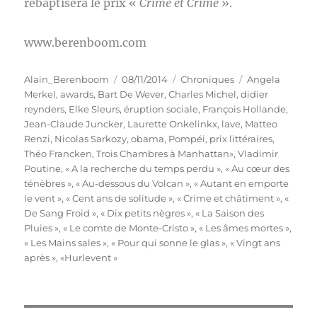
rebaptisera le prix «
Crime et Crime
».
www.berenboom.com
Auteur
Publié
Catégories
Étiquettes
Alain_Berenboom
08/11/2014
Chroniques
Angela
le
Merkel
,
awards
,
Bart De Wever
,
Charles Michel
,
didier
reynders
,
Elke Sleurs
,
éruption sociale
,
François Hollande
,
Jean-Claude Juncker
,
Laurette Onkelinkx
,
lave
,
Matteo
Renzi
,
Nicolas Sarkozy
,
obama
,
Pompéi
,
prix littéraires
,
Théo Francken
,
Trois Chambres à Manhattan»
,
Vladimir
Poutine
,
« A la recherche du temps perdu »
,
« Au cœur des
ténèbres »
,
« Au-dessous du Volcan »
,
« Autant en emporte
le vent »
,
« Cent ans de solitude »
,
« Crime et châtiment »
,
«
De Sang Froid »
,
« Dix petits nègres »
,
« La Saison des
Pluies »
,
« Le comte de Monte-Cristo »
,
« Les âmes mortes »
,
« Les Mains sales »
,
« Pour qui sonne le glas »
,
« Vingt ans
après »
,
«Hurlevent »