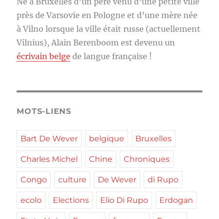
Né à Bruxelles d’un père venu d’une petite ville
près de Varsovie en Pologne et d’une mère née
à Vilno lorsque la ville était russe (actuellement
Vilnius), Alain Berenboom est devenu un
écrivain belge
de langue française !
MOTS-LIENS
Bart De Wever
belgique
Bruxelles
Charles Michel
Chine
Chroniques
Congo
culture
De Wever
di Rupo
ecolo
Elections
Elio Di Rupo
Erdogan