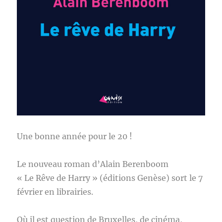
Une bonne année pour le 20 !
Le nouveau roman d’Alain Berenboom
« Le Rêve de Harry » (éditions Genèse) sort le 7
février en librairies.
Où il est question de Bruxelles, de cinéma,