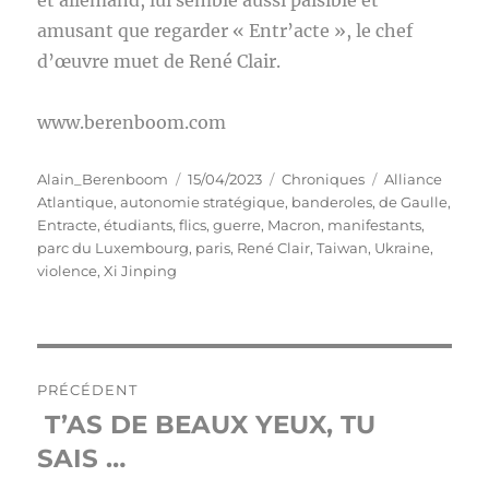
et allemand, lui semble aussi paisible et
amusant que regarder « Entr’acte », le chef
d’œuvre muet de René Clair.
www.berenboom.com
Auteur
Publié
Catégories
Étiquettes
Alain_Berenboom
15/04/2023
Chroniques
Alliance
le
Atlantique
,
autonomie stratégique
,
banderoles
,
de Gaulle
,
Entracte
,
étudiants
,
flics
,
guerre
,
Macron
,
manifestants
,
parc du Luxembourg
,
paris
,
René Clair
,
Taiwan
,
Ukraine
,
violence
,
Xi Jinping
Navigation
PRÉCÉDENT
de
T’AS DE BEAUX YEUX, TU
Publication
précédente :
SAIS …
l’article