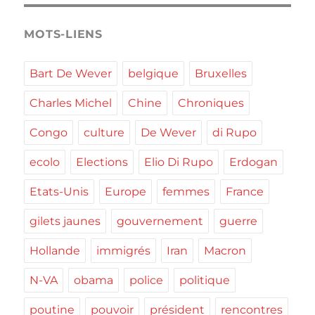
MOTS-LIENS
Bart De Wever
belgique
Bruxelles
Charles Michel
Chine
Chroniques
Congo
culture
De Wever
di Rupo
ecolo
Elections
Elio Di Rupo
Erdogan
Etats-Unis
Europe
femmes
France
gilets jaunes
gouvernement
guerre
Hollande
immigrés
Iran
Macron
N-VA
obama
police
politique
poutine
pouvoir
président
rencontres