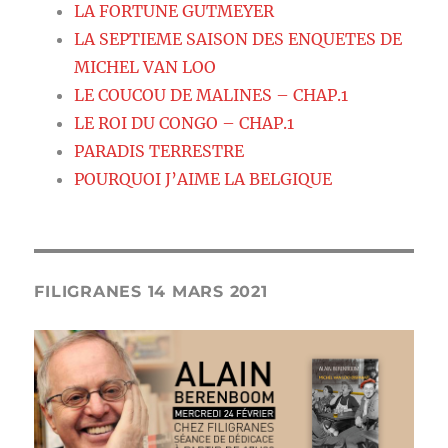
LA FORTUNE GUTMEYER
LA SEPTIEME SAISON DES ENQUETES DE
MICHEL VAN LOO
LE COUCOU DE MALINES – CHAP.1
LE ROI DU CONGO – CHAP.1
PARADIS TERRESTRE
POURQUOI J’AIME LA BELGIQUE
FILIGRANES 14 MARS 2021