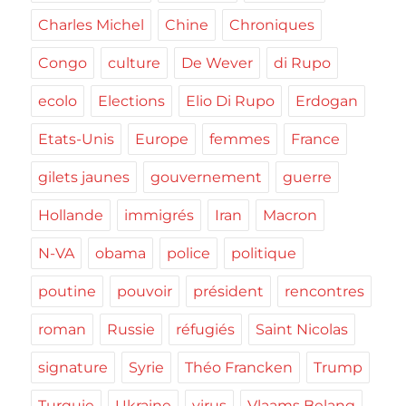
Charles Michel
Chine
Chroniques
Congo
culture
De Wever
di Rupo
ecolo
Elections
Elio Di Rupo
Erdogan
Etats-Unis
Europe
femmes
France
gilets jaunes
gouvernement
guerre
Hollande
immigrés
Iran
Macron
N-VA
obama
police
politique
poutine
pouvoir
président
rencontres
roman
Russie
réfugiés
Saint Nicolas
signature
Syrie
Théo Francken
Trump
Turquie
Ukraine
virus
Vlaams Belang