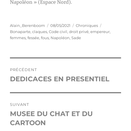
Napoléon » (Espace Nord).
Auteur
Publié
Catégories
Étiquettes
Alain_Berenboom
08/05/2021
Chroniques
le
Bonaparte
,
claques
,
Code civil
,
droit privé
,
empereur
,
femmes
,
fessée
,
fous
,
Napoléon
,
Sade
Navigation
PRÉCÉDENT
de
DEDICACES EN PRESENTIEL
Publication
précédente :
l’article
SUIVANT
MUSEE DU CHAT ET DU
Publication
suivante :
CARTOON