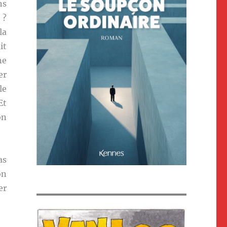
ns
 ?
la
it
ne
er
le
Et
on
as
on
er