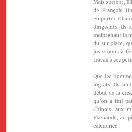
Mais surtout, El
de François Ho
emporter Obama.
dirigeants. Ils
maintenant la ma
du sur place, q
juste bons à fê
travail à ses pet
Que les hommes
ingrats. Ils so
début de la cris
qu’on a fini pa
Chinois, aux mu
Flamands, au pè
calendrier !