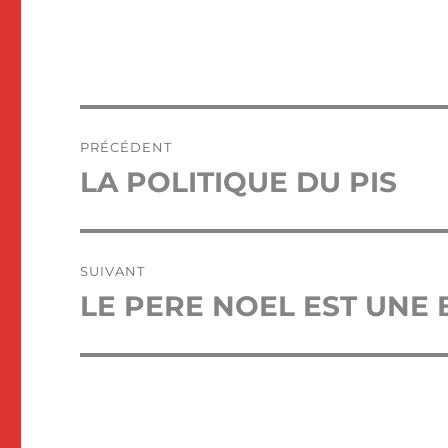
Navigation
PRÉCÉDENT
de
LA POLITIQUE DU PIS
Publication
précédente :
l’article
SUIVANT
LE PERE NOEL EST UNE 
Publication
suivante :