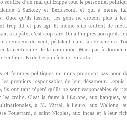
io souffre d’un mal qui frappe tout le personnel politiqu
llande à Sarkozy et Berlusconi, et qui a même fail
 Quoi qu’ils fassent, les gens ne croient plus à leu
 ont trop dit et pas agi. Et même s’ils tentent de mett
in à la pâte, c’est trop tard. On a l’impression qu’ils fo
u’ils remuent du vent, pédalent dans la choucroute. To
ter la centenaire de la commune. Mais pas à donner 
its-enfants. Ni de l’espoir à leurs enfants.
 et femmes politiques ne nous prennent pas pour d
nt les premiers responsables de leur désamour. Depuis 
e, ils ont tant répété qu’ils ne sont responsables de rie
r les croire. C’est la faute à l’Europe, aux banques, a
ltinationales, à M. Mittal, à l’euro, aux Wallons, a
re Fouettard, à saint Nicolas, aux Incas et à leur fic