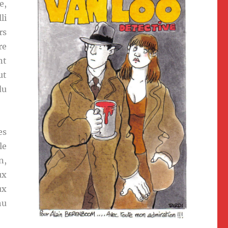
e,
li
rs
re
nt
ut
du
es
le
n,
ux
ux
hu