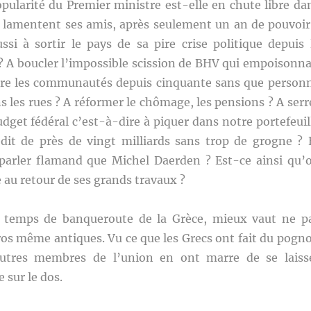
ularité du Premier ministre est-elle en chute libre da
e lamentent ses amis, après seulement un an de pouvoir
ssi à sortir le pays de sa pire crise politique depuis 
? A boucler l’impossible scission de BHV qui empoisonna
ntre les communautés depuis cinquante sans que person
 les rues ? A réformer le chômage, les pensions ? A serr
udget fédéral c’est-à-dire à piquer dans notre portefeuil
it de près de vingt milliards sans trop de grogne ? 
arler flamand que Michel Daerden ? Est-ce ainsi qu’
e au retour de ses grands travaux ?
s temps de banqueroute de la Grèce, mieux vaut ne p
ros même antiques. Vu ce que les Grecs ont fait du pogn
autres membres de l’union en ont marre de se laiss
 sur le dos.