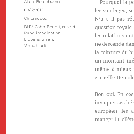
Auteur
Alain_Berenboom
Pourquoi la pop
Publié
08/12/2012
les sondages, s
le
Catégories
Chroniques
N’a-t-il pas réu
Étiquettes
BHV
,
Cohn-Bendit
,
crise
,
di
question royale 
Rupo
,
imagination
,
les relations e
Lippens
,
un an
,
ne descende dans
Verhofstadt
la ceinture du b
un montant inéd
même à mieux p
accueille Hercul
Ben oui. En ce
invoquer ses hé
européen, les 
manger l’Hellène