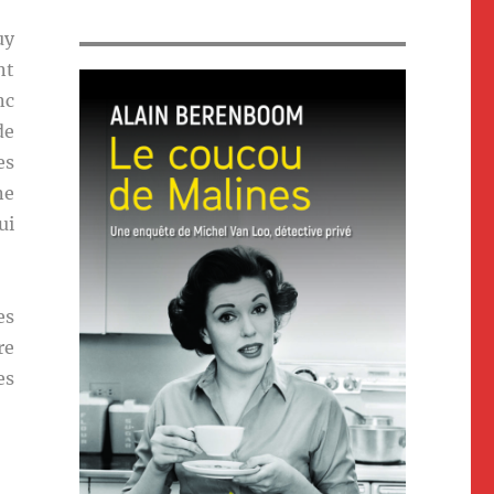
uy
nt
nc
de
es
ne
ui
es
re
es