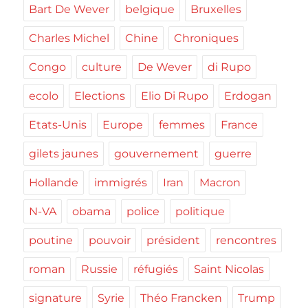
Bart De Wever
belgique
Bruxelles
Charles Michel
Chine
Chroniques
Congo
culture
De Wever
di Rupo
ecolo
Elections
Elio Di Rupo
Erdogan
Etats-Unis
Europe
femmes
France
gilets jaunes
gouvernement
guerre
Hollande
immigrés
Iran
Macron
N-VA
obama
police
politique
poutine
pouvoir
président
rencontres
roman
Russie
réfugiés
Saint Nicolas
signature
Syrie
Théo Francken
Trump