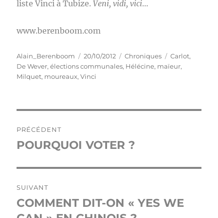
liste Vinci à Tubize.
Veni, vidi, vici
…
www.berenboom.com
Auteur
Publié
Catégories
Étiquettes
Alain_Berenboom
20/10/2012
Chroniques
Carlot
,
le
De Wever
,
élections communales
,
Hélécine
,
maïeur
,
Milquet
,
moureaux
,
Vinci
Navigation
PRÉCÉDENT
de
POURQUOI VOTER ?
Publication
précédente :
l’article
SUIVANT
COMMENT DIT-ON « YES WE
Publication
suivante :