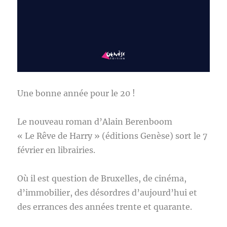
Une bonne année pour le 20 !
Le nouveau roman d’Alain Berenboom
« Le Rêve de Harry » (éditions Genèse) sort le 7
février en librairies.
Où il est question de Bruxelles, de cinéma,
d’immobilier, des désordres d’aujourd’hui et
des errances des années trente et quarante.