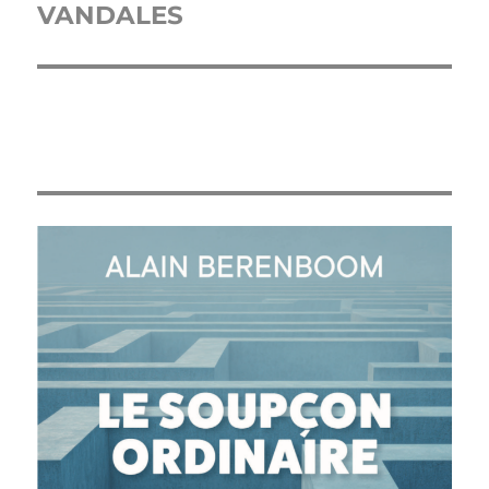
VANDALES
Publication
suivante :