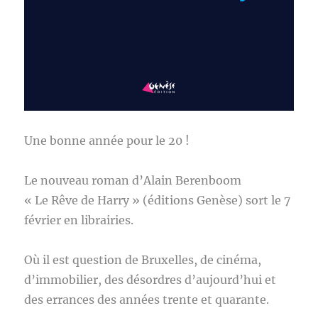
Une bonne année pour le 20 !
Le nouveau roman d’Alain Berenboom
« Le Rêve de Harry » (éditions Genèse) sort le 7
février en librairies.
Où il est question de Bruxelles, de cinéma,
d’immobilier, des désordres d’aujourd’hui et
des errances des années trente et quarante.