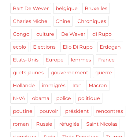
Bart De Wever
belgique
Bruxelles
Charles Michel
Chine
Chroniques
Congo
culture
De Wever
di Rupo
ecolo
Elections
Elio Di Rupo
Erdogan
Etats-Unis
Europe
femmes
France
gilets jaunes
gouvernement
guerre
Hollande
immigrés
Iran
Macron
N-VA
obama
police
politique
poutine
pouvoir
président
rencontres
roman
Russie
réfugiés
Saint Nicolas
signature
Syrie
Théo Francken
Trump