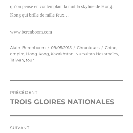
qu’on pense en contemplant la nuit la skyline de Hong-
Kong qui brille de mille feux…
www.berenboom.com
Auteur
Publié
Catégories
Étiquettes
Alain_Berenboom
09/05/2015
Chroniques
Chine
,
le
empire
,
Hong-Kong
,
Kazakhstan
,
Nursultan Nazarbaïev
,
Taiwan
,
tour
Navigation
PRÉCÉDENT
de
TROIS GLOIRES NATIONALES
Publication
précédente :
l’article
SUIVANT