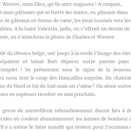
et Wouter, mon Dieu, qu’ils sont mignons ! A croquer,
on pâtissier qui se frotte les mains, en glissant dans
ie de gâteaux en forme de cœur, les yeux tournés vers les
les. A la Saint Valentin, jadis, on s’offrait un dessin de
née, on s’arrachera la photo de Charles et Wouter.
lé du divorce belge, usé jusqu’à la corde l’image des vie
éparent et laissé Bart dépecer notre pauvre pays
omplet ! Se présentant sous le signe de la jeuness
s nous font le coup des fiançailles surprise. En chanta
ens du Nord et toi du Sud mais on s’aime ! On sème surto
ses en espérant récolter en mai prochain.
 genre de merveilleux rebondissement donne lieu à d
tales où coulent abondamment les larmes de bonheur 
. Il y a même le frère maudit qui revient pour l’occasion 