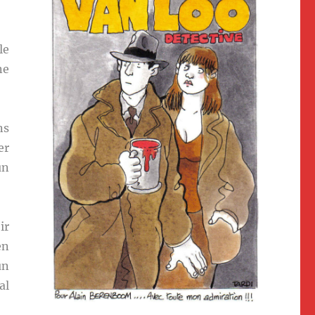
le
ne
ns
er
un
ir
en
un
al