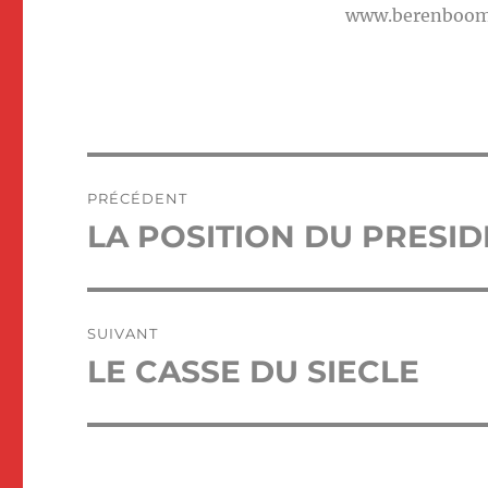
www.berenboo
Navigation
PRÉCÉDENT
de
LA POSITION DU PRESI
Publication
précédente :
l’article
SUIVANT
LE CASSE DU SIECLE
Publication
suivante :