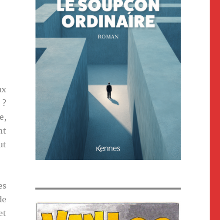
ux
 ?
e,
nt
ut
es
de
et