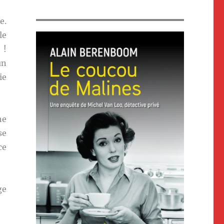
e.
le
 !
un
ie
he
se
ce
ge