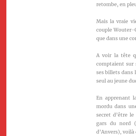
retombe, en pleur
Mais la vraie v
couple Wouter-C
que dans une com
A voir la tête 
comptaient sur s
ses billets dans
seul au jeune du
En apprenant la
mordu dans une
secret d’être le
gars du nord (
d’Anvers), voilà 