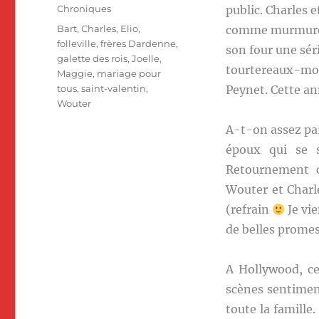
le
Catégories
Chroniques
public. Charles 
Étiquettes
Bart
,
Charles
,
Elio
,
comme murmure m
folleville
,
frères Dardenne
,
son four une sér
galette des rois
,
Joelle
,
tourtereaux-modè
Maggie
,
mariage pour
tous
,
saint-valentin
,
Peynet. Cette an
Wouter
A-t-on assez par
époux qui se s
Retournement c
Wouter et Charle
(refrain
Je vi
de belles promes
A Hollywood, ce
scènes sentimen
toute la famille