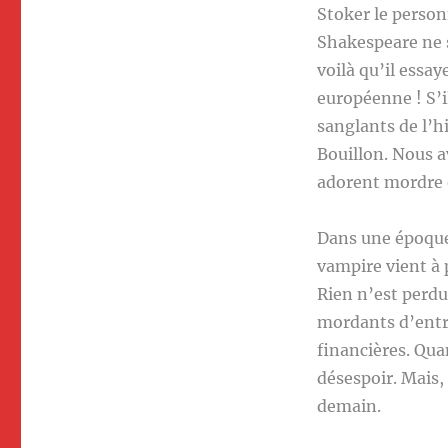
Stoker le person
Shakespeare ne s
voilà qu’il essa
européenne ! S’il
sanglants de l’h
Bouillon. Nous a
adorent mordre e
Dans une époque 
vampire vient à
Rien n’est perdu
mordants d’entre
financières. Quan
désespoir. Mais,
demain.