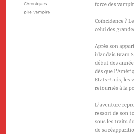
le
Catégories
Chroniques
force des vampire
Étiquettes
pire
,
vampire
Coïncidence ? Le
celui des grandes
Après son appari
irlandais Bram S
début des années
dès que l’Amériqu
Etats-Unis, les
retournés à la p
L’aventure repre
ressort de son 
sous les traits 
de sa réappariti