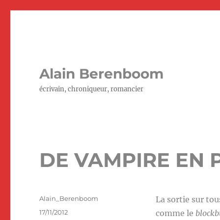
Alain Berenboom
écrivain, chroniqueur, romancier
DE VAMPIRE EN 
Auteur
Alain_Berenboom
La sortie sur to
Publié
17/11/2012
comme le
blockb