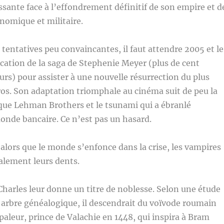
sante face à l’effondrement définitif de son empire et d
nomique et militaire.
tentatives peu convaincantes, il faut attendre 2005 et le
ication de la saga de Stephenie Meyer (plus de cent
eurs) pour assister à une nouvelle résurrection du plus
os. Son adaptation triomphale au cinéma suit de peu la
anque Lehman Brothers et le tsunami qui a ébranlé
nde bancaire. Ce n’est pas un hasard.
 alors que le monde s’enfonce dans la crise, les vampires
alement leurs dents.
harles leur donne un titre de noblesse. Selon une étude
 arbre généalogique, il descendrait du voïvode roumain
mpaleur, prince de Valachie en 1448, qui inspira à Bram