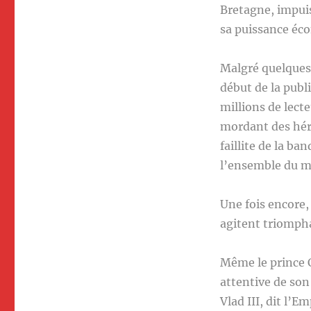
Bretagne, impuis
sa puissance éco
Malgré quelques 
début de la publ
millions de lect
mordant des hér
faillite de la b
l’ensemble du mo
Une fois encore,
agitent triomph
Même le prince C
attentive de son
Vlad III, dit l’E