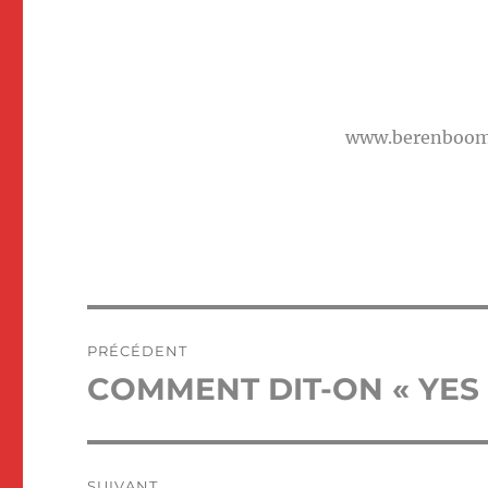
www.berenboo
Navigation
PRÉCÉDENT
de
COMMENT DIT-ON « YES 
Publication
précédente :
l’article
SUIVANT