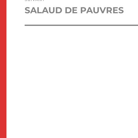
SALAUD DE PAUVRES
Publication
suivante :