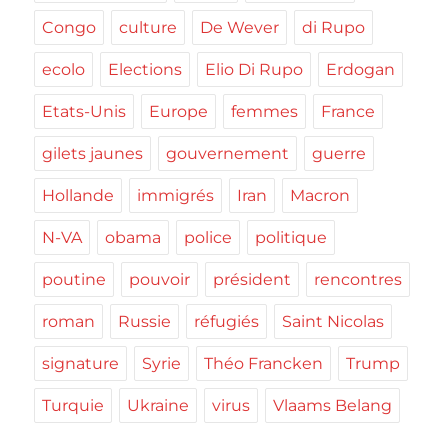
Congo
culture
De Wever
di Rupo
ecolo
Elections
Elio Di Rupo
Erdogan
Etats-Unis
Europe
femmes
France
gilets jaunes
gouvernement
guerre
Hollande
immigrés
Iran
Macron
N-VA
obama
police
politique
poutine
pouvoir
président
rencontres
roman
Russie
réfugiés
Saint Nicolas
signature
Syrie
Théo Francken
Trump
Turquie
Ukraine
virus
Vlaams Belang