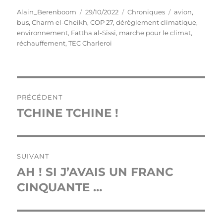
Auteur
Publié
Catégories
Étiquettes
Alain_Berenboom
29/10/2022
Chroniques
avion
,
le
bus
,
Charm el-Cheikh
,
COP 27
,
dérèglement climatique
,
environnement
,
Fattha al-Sissi
,
marche pour le climat
,
réchauffement
,
TEC Charleroi
Navigation
PRÉCÉDENT
de
TCHINE TCHINE !
Publication
précédente :
l’article
SUIVANT
AH ! SI J’AVAIS UN FRANC
Publication
suivante :
CINQUANTE …