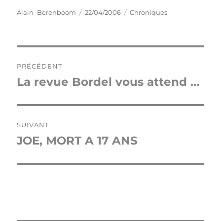
Auteur
Publié
Catégories
Alain_Berenboom
22/04/2006
Chroniques
le
Navigation
PRÉCÉDENT
de
La revue Bordel vous attend …
Publication
précédente :
l’article
SUIVANT
JOE, MORT A 17 ANS
Publication
suivante :