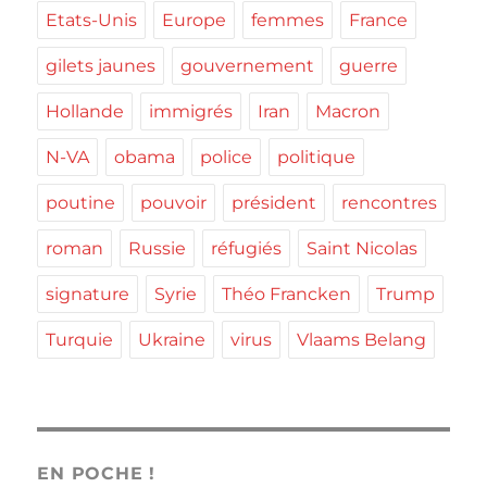
Etats-Unis
Europe
femmes
France
gilets jaunes
gouvernement
guerre
Hollande
immigrés
Iran
Macron
N-VA
obama
police
politique
poutine
pouvoir
président
rencontres
roman
Russie
réfugiés
Saint Nicolas
signature
Syrie
Théo Francken
Trump
Turquie
Ukraine
virus
Vlaams Belang
EN POCHE !