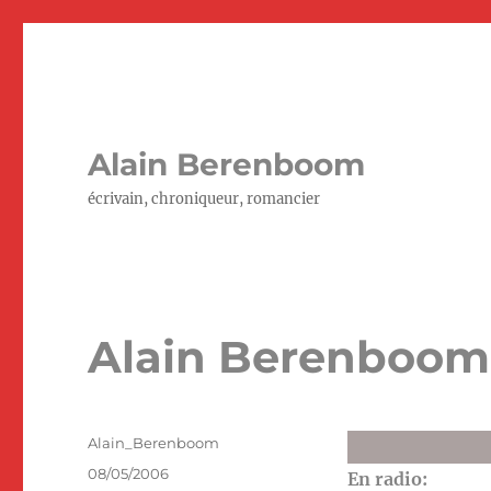
Alain Berenboom
écrivain, chroniqueur, romancier
Alain Berenboom e
Auteur
Alain_Berenboom
Publié
08/05/2006
En radio: