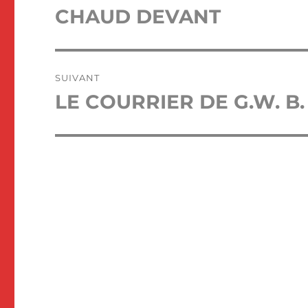
de
CHAUD DEVANT
Publication
précédente :
l’article
SUIVANT
LE COURRIER DE G.W. B
Publication
suivante :