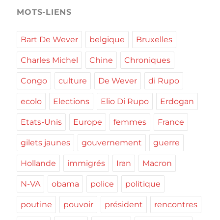
MOTS-LIENS
Bart De Wever
belgique
Bruxelles
Charles Michel
Chine
Chroniques
Congo
culture
De Wever
di Rupo
ecolo
Elections
Elio Di Rupo
Erdogan
Etats-Unis
Europe
femmes
France
gilets jaunes
gouvernement
guerre
Hollande
immigrés
Iran
Macron
N-VA
obama
police
politique
poutine
pouvoir
président
rencontres