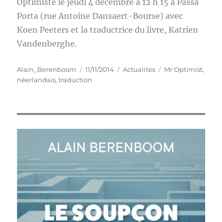
Optimiste le jeudi 4 décembre à 12 h 15 à Passa
Porta (rue Antoine Dansaert-Bourse) avec
Koen Peeters et la traductrice du livre, Katrien
Vandenberghe.
Auteur
Publié
Catégories
Étiquettes
Alain_Berenboom
11/11/2014
Actualités
Mr Optimist
,
le
néerlandais
,
traduction