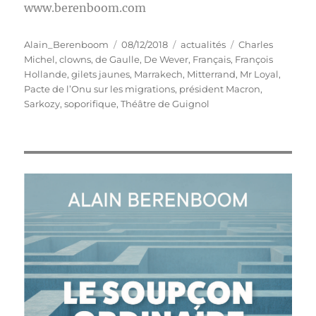
www.berenboom.com
Auteur
Publié
Catégories
Étiquettes
Alain_Berenboom
08/12/2018
actualités
Charles
le
Michel
,
clowns
,
de Gaulle
,
De Wever
,
Français
,
François
Hollande
,
gilets jaunes
,
Marrakech
,
Mitterrand
,
Mr Loyal
,
Pacte de l’Onu sur les migrations
,
président Macron
,
Sarkozy
,
soporifique
,
Théâtre de Guignol