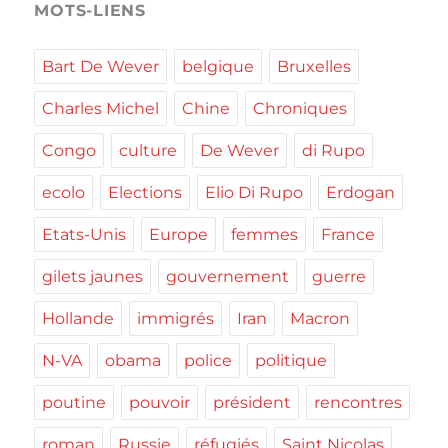
MOTS-LIENS
Bart De Wever
belgique
Bruxelles
Charles Michel
Chine
Chroniques
Congo
culture
De Wever
di Rupo
ecolo
Elections
Elio Di Rupo
Erdogan
Etats-Unis
Europe
femmes
France
gilets jaunes
gouvernement
guerre
Hollande
immigrés
Iran
Macron
N-VA
obama
police
politique
poutine
pouvoir
président
rencontres
roman
Russie
réfugiés
Saint Nicolas