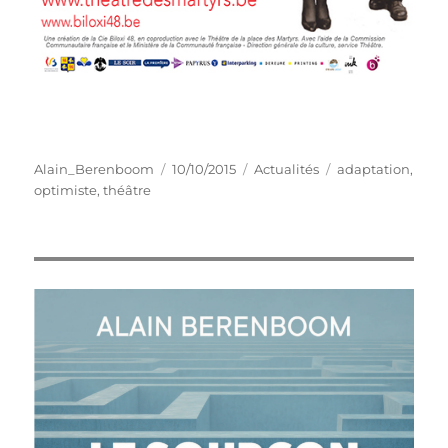
Auteur
Publié
Catégories
Étiquettes
Alain_Berenboom
10/10/2015
Actualités
adaptation
,
le
optimiste
,
théâtre