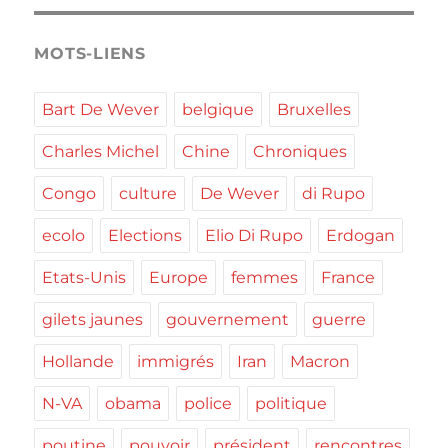
MOTS-LIENS
Bart De Wever
belgique
Bruxelles
Charles Michel
Chine
Chroniques
Congo
culture
De Wever
di Rupo
ecolo
Elections
Elio Di Rupo
Erdogan
Etats-Unis
Europe
femmes
France
gilets jaunes
gouvernement
guerre
Hollande
immigrés
Iran
Macron
N-VA
obama
police
politique
poutine
pouvoir
président
rencontres