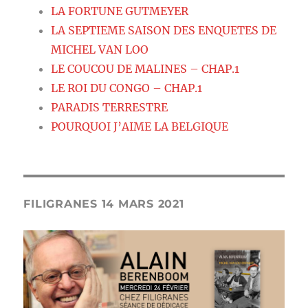
LA FORTUNE GUTMEYER
LA SEPTIEME SAISON DES ENQUETES DE
MICHEL VAN LOO
LE COUCOU DE MALINES – CHAP.1
LE ROI DU CONGO – CHAP.1
PARADIS TERRESTRE
POURQUOI J’AIME LA BELGIQUE
FILIGRANES 14 MARS 2021