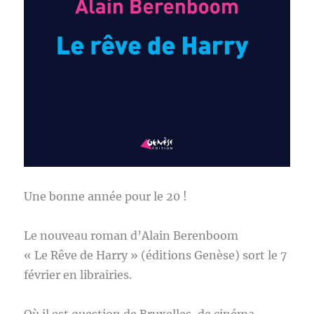
Une bonne année pour le 20 !
Le nouveau roman d’Alain Berenboom
« Le Rêve de Harry » (éditions Genèse) sort le 7
février en librairies.