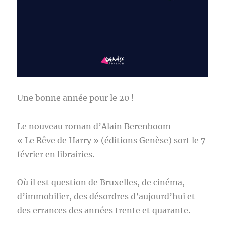
Une bonne année pour le 20 !
Le nouveau roman d’Alain Berenboom
« Le Rêve de Harry » (éditions Genèse) sort le 7
février en librairies.
Où il est question de Bruxelles, de cinéma,
d’immobilier, des désordres d’aujourd’hui et
des errances des années trente et quarante.