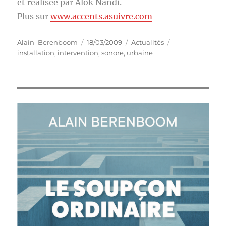
et réalisée par Alok Nandi.
Plus sur
www.accents.asuivre.com
Auteur
Publié
Catégories
Étiquettes
Alain_Berenboom
18/03/2009
Actualités
le
installation
,
intervention
,
sonore
,
urbaine