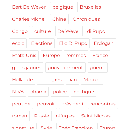
Bart De Wever
belgique
Bruxelles
Charles Michel
Chine
Chroniques
Congo
culture
De Wever
di Rupo
ecolo
Elections
Elio Di Rupo
Erdogan
Etats-Unis
Europe
femmes
France
gilets jaunes
gouvernement
guerre
Hollande
immigrés
Iran
Macron
N-VA
obama
police
politique
poutine
pouvoir
président
rencontres
roman
Russie
réfugiés
Saint Nicolas
signature
Syrie
Théo Francken
Trump