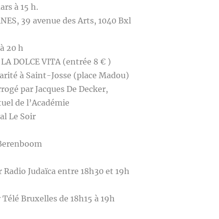
rs à 15 h.
ANES, 39 avenue des Arts, 1040 Bxl
 à 20 h
re LA DOLCE VITA (entrée 8 € )
harité à Saint-Josse (place Madou)
rrogé par Jacques De Decker,
tuel de l’Académie
al Le Soir
 Berenboom
r Radio Judaïca entre 18h30 et 19h
r Télé Bruxelles de 18h15 à 19h