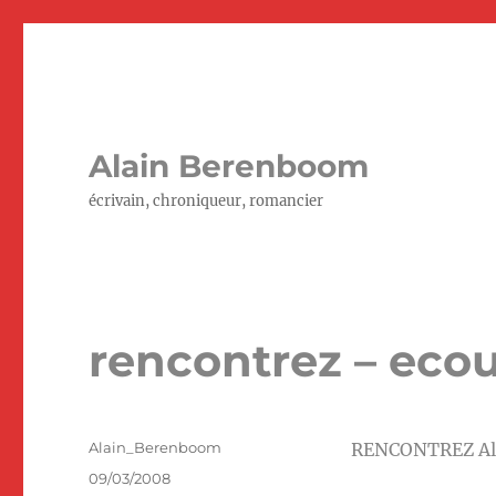
Alain Berenboom
écrivain, chroniqueur, romancier
rencontrez – eco
Auteur
Alain_Berenboom
RENCONTREZ Al
Publié
09/03/2008