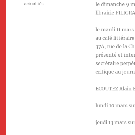
le
Catégories
actualités
le dimanche 9 ma
librairie FILIGR
le mardi 11 mars
au café littérai
37A, rue de la C
présenté et inte
secrétaire perpé
critique au journ
ECOUTEZ Alain
lundi 10 mars su
jeudi 13 mars su