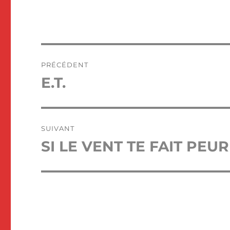
Navigation
PRÉCÉDENT
de
E.T.
Publication
précédente :
l’article
SUIVANT
SI LE VENT TE FAIT PEUR
Publication
suivante :