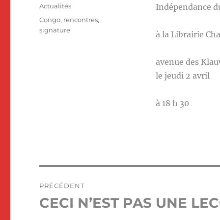
le
Catégories
Actualités
Indépendance d
Étiquettes
Congo
,
rencontres
,
signature
à la Librairie Cha
avenue des Klau
le jeudi 2 avril
à 18 h 30
Navigation
PRÉCÉDENT
de
CECI N’EST PAS UNE L
Publication
précédente :
l’article