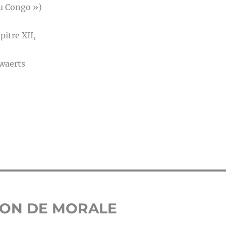
u Congo »)
pitre XII,
waerts
ECON DE MORALE