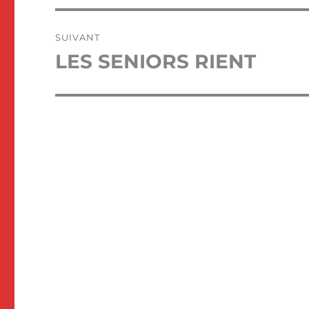
SUIVANT
LES SENIORS RIENT
Publication
suivante :