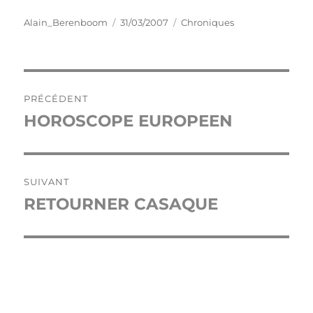
Auteur
Publié
Catégories
Alain_Berenboom
31/03/2007
Chroniques
le
Navigation
PRÉCÉDENT
de
HOROSCOPE EUROPEEN
Publication
précédente :
l’article
SUIVANT
RETOURNER CASAQUE
Publication
suivante :