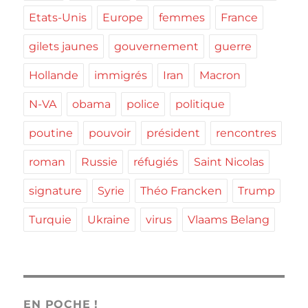
Etats-Unis
Europe
femmes
France
gilets jaunes
gouvernement
guerre
Hollande
immigrés
Iran
Macron
N-VA
obama
police
politique
poutine
pouvoir
président
rencontres
roman
Russie
réfugiés
Saint Nicolas
signature
Syrie
Théo Francken
Trump
Turquie
Ukraine
virus
Vlaams Belang
EN POCHE !